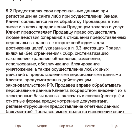
9.2
Предоставляя свои персональные данные при
регистрации на сайте либо при осуществлении Заказа,
Клиент соглашается на их обработку Продавцом, в том
числе и в целях продвижения Продавцом товаров и услуг.
Клиент предоставляет Продавцу право осуществлять
любые действия (операции) в отношении предоставленных
персональных данных, которые необходимы для
достижения целей, указанных в п. 9.3 настоящих Правил,
включая (без ограничения), сбор, систематизацию,
накопление, хранение, обновление, изменение,
использование, обезличивание, блокирование,
уничтожение, а также осуществление любых иных
действий с предоставленными персональными данными
Клиента, предусмотренных действующим
законодательством РФ. Продавец вправе обрабатывать
персональные данные Клиента посредством внесения их в
электронные базы данных, включать в списки (реестры) и
отчетные формы, предусмотренные документами,
регламентирующими предоставление отчетных данных
(документов). Продавец имеет право во исполнение своих
обязательств, связанных с обработкой персональных
данных, на обмен (прием и передачу) персональных
Еда
Акции
Корзина
Войти
Еще
данных со сторонними организациями с использованием