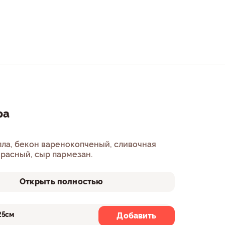
ра
ла, бекон варенокопченый, сливочная
красный, сыр пармезан.
Открыть полностью
25см
30см
Добавить