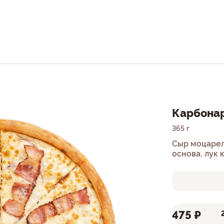
Карбона
365 г
Сыр моцарел
основа, лук 
475 ₽